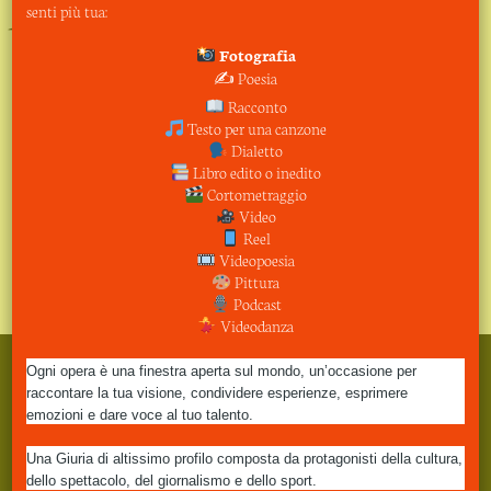
senti più tua:
Fotografia
✍️ Poesia
Racconto
Testo per una canzone
Dialetto
Libro edito o inedito
Cortometraggio
Video
Reel
Videopoesia
Pittura
Podcast
Videodanza
Utilizziamo i cookie per essere sicuri che tu possa avere la
Ogni opera è una finestra aperta sul mondo, un’occasione per
migliore esperienza sul nostro sito. Se continui ad utilizzare
raccontare la tua visione, condividere esperienze, esprimere
questo sito noi assumiamo che per te non sia un problema.
emozioni e dare voce al tuo talento.
OK
PRIVACY POLICY
Una Giuria di altissimo profilo composta da protagonisti della cultura,
dello spettacolo, del giornalismo e dello sport.