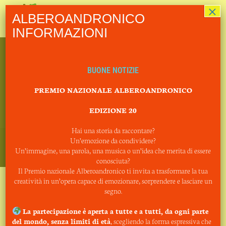
×
ALBEROANDRONICO
Menu
INFORMAZIONI
BUONE NOTIZIE
PREMIO NAZIONALE ALBEROANDRONICO
EDIZIONE 20
Hai una storia da raccontare?
HOME
PRIVACY POLICY
Un’emozione da condividere?
Un’immagine, una parola, una musica o un’idea che merita di essere
Copyright Associazione Alberoandronico - CF 97401700584
conosciuta?
Il Premio nazionale Alberoandronico ti invita a trasformare la tua
creatività in un’opera capace di emozionare, sorprendere e lasciare un
segno.
La partecipazione è aperta a tutte e a tutti, da ogni parte
del mondo, senza limiti di età
, scegliendo la forma espressiva che