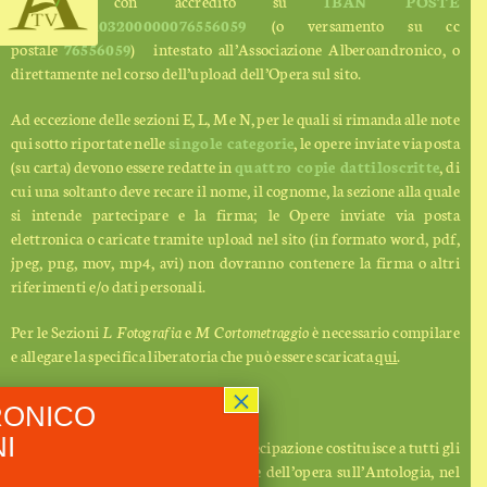
effettuato
con accredito
su
IBAN POSTE
IT44J0760103200000076556059
(o versamento su cc
postale
76556059
)
intestato all’Associazione Alberoandronico, o
direttamente nel corso dell’upload dell’Opera sul sito.
Ad eccezione delle sezioni E, L, M e N, per le quali si rimanda alle note
qui sotto riportate nelle
singole categorie
, le opere inviate via posta
(su carta) devono essere redatte in
quattro copie dattiloscritte
, di
cui una soltanto deve recare il nome, il cognome, la sezione alla quale
si intende partecipare e la firma; le Opere inviate via posta
elettronica o caricate tramite upload nel sito (in formato word, pdf,
jpeg, png, mov, mp4, avi) non dovranno contenere la firma o altri
riferimenti e/o dati personali.
Per le Sezioni
L Fotografia
e
M Cortometraggio
è necessario compilare
e allegare la specifica liberatoria che può essere scaricata
qui
.
×
Le Opere non saranno restituite.
RONICO
I
La sottoscrizione della scheda di partecipazione costituisce a tutti gli
effetti
liberatoria
alla pubblicazione dell’opera sull’Antologia, nel