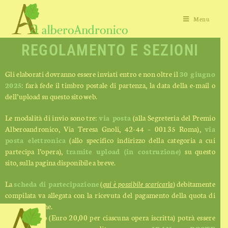
Menu
REGOLAMENTO E SEZIONI
Gli elaborati dovranno essere inviati entro e non oltre il
30 giugno
2025
: farà fede il timbro postale di partenza, la data della e-mail o
dell’upload su questo sito web.
Le modalità di invio sono tre:
via posta
(alla Segreteria del Premio
Alberoandronico, Via Teresa Gnoli, 42-44 – 00135 Roma),
via
posta elettronica
(allo specifico indirizzo della categoria a cui
partecipa l’opera),
tramite upload (in costruzione)
su questo
sito, sulla pagina disponibile a breve.
La
scheda di partecipazione
(
qui è possibile scari
carla
) debitamente
compilata va allegata con la ricevuta del pagamento della quota di
partecipazione.
Il pagamento (Euro 20,00 per ciascuna opera iscritta) potrà essere