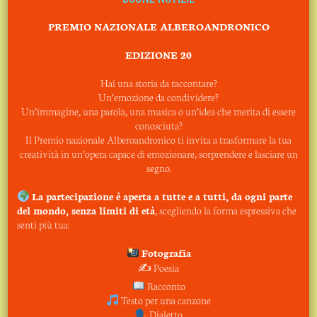
copioni teatrali sono stati messi in scena. Interessato ai
giovani effettua presso le scuole incontri di prevenzione sulle
sostanze stupefacenti a cui alterna con apparente naturalezza
PREMIO NAZIONALE ALBEROANDRONICO
incontri di poesia.
Rosso di sangue e di vino
rappresenta un
punto di svolta nello stile narrativo dell’autore, il romanzo
EDIZIONE 20
vince il primo premio al concorso nazionale indetto
dall’Associazione Nazionale Partigiani Italiani di Varzi con la
seguente motivazione
Romanzo ricco di spunti che suscitano la
Hai una storia da raccontare?
riflessione, per la sottile analisi del comportamento dei personaggi
Un’emozione da condividere?
resi vivi nei loro caratteri e nelle loro peculiarità e per la
Un’immagine, una parola, una musica o un’idea che merita di essere
ricostruzione storica accurata efficace anche dal punto di vista
conosciuta?
espressivo
.
Il Premio nazionale Alberoandronico ti invita a trasformare la tua
La bontà del lavoro viene confermata con la vittoria
creatività in un’opera capace di emozionare, sorprendere e lasciare un
al Premio nazionale Alberoandronico – Sezione
segno.
romanzi inediti, si è aggiudicata la pubblicazione a
cura di PandiLettere.
La partecipazione è aperta a tutte e a tutti, da ogni parte
del mondo, senza limiti di età
, scegliendo la forma espressiva che
senti più tua:
Link to share this:
https://alberoandronico.net/rosso-di-
sangue-e-di-vino-vincitore-della-xiv-edizione-del-premio-
Fotografia
nazionale-alberoandronico-sezione-romanzi-inediti/
✍️ Poesia
Racconto
Testo per una canzone
Dialetto