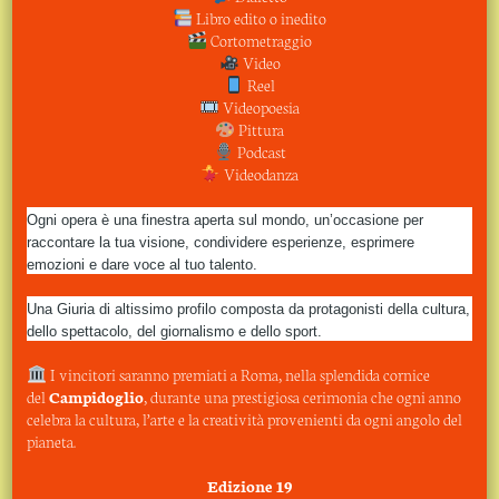
POTREBBE ANCHE PIACERTI
Libro edito o inedito
Cortometraggio
Video
Reel
Videopoesia
Pittura
Podcast
Videodanza
Ogni opera è una finestra aperta sul mondo, un’occasione per
raccontare la tua visione, condividere esperienze, esprimere
emozioni e dare voce al tuo talento.
Una Giuria di altissimo profilo composta da protagonisti della cultura,
dello spettacolo, del giornalismo e dello sport.
I vincitori saranno premiati a Roma, nella splendida cornice
ADDIO A PINO SCACCIA
del
Campidoglio
, durante una prestigiosa cerimonia che ogni anno
celebra la cultura, l’arte e la creatività provenienti da ogni angolo del
28 Ottobre 2020
pianeta.
Edizione 19