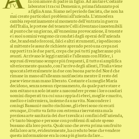
tramandata con amore di padre in figlio. Ad aiutare Costante
storici collaboratori tra cui Domenico, prima fidanzato poi
sposo della figlia Anna. Siamo nel periodo fascista, che non ha
mai creato particolari problemi all’azienda. L’atmosfera
cambia repentinamente al momento dell’entrata in guerra
dell’Italia, le pretese del tenente Celli diventano insostenibili
al punto che un giorno, all’ennesima provocazione, il tenente
e i suoi uomini vengono circondati dagli operai dell’azienda
che, brandendo forconi, falci e altri strumenti, rispediscono
al mittente le assurde richieste aprendo però una crepa nei
rapporti tra le due parti, crepa che poi tutti pagheranno più
avanti. Arrivano le leggi razziali e l’alleanza con Hitler, i
soprusi diventano sempre più frequenti, il tutto si amplifica
ulteriormente quando, con l’arrivo degli alleati, l’Italia viene
spaccata letteralmente in due con buona parte del Nord che
rimane in mano all’alleanza nazifascista mentre il resto del
paese viene man mano liberato. Costante e la moglie Maria
decidono, senza nessun ripensamento, da quale parte stare e
non esitano un solo istante a nascondere presso i loro casolari
uomini disperati tra cui una coppia di ebrei, moglie e marito,
medico e infermiera, insieme da una vita. Nascondere i
coniugi Bassani è molto rischioso, gli ebrei sono ricercati
ovunque, il tutto va fatto con estrema riservatezza ma la
preziosa arte sanitaria dei due travalica i confini dell’azienda,
c’è tanto bisogno e persone con problemi di salute spesso
bussano alla loro porta. Qualcuno che aveva prima usufruito
della loro arte, evidentemente, ha creduto bene che vendere
questa informazione era la cosa più giusta da fare…